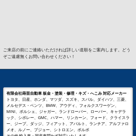
ご来店の前にご連絡いただければ詳しい道順をご案内します。どう
ぞご遠慮無くお問い合わせください！
有限会社蒔苗自動車 板金・塗装・修理・キズ・へこみ 対応メーカー
トヨタ、日産、ホンダ、マツダ、スズキ、スバル、ダイハツ、三菱、
メルセデス・ベンツ、BMW、アウディ、フォルクスワーゲン、
MINI、ポルシェ、ジャガー、ランドローバー、ローバー、キャデラ
ック、シボレー、GMC、ハマー、リンカーン、フォード、クライスラ
ー、ジープ、ダッジ、フィアット、アバルト、ランチア、アルファロ
メオ、ルノー、プジョー、シトロエン、ボルボ
その他 輸入車・国産車問わず対応いたします