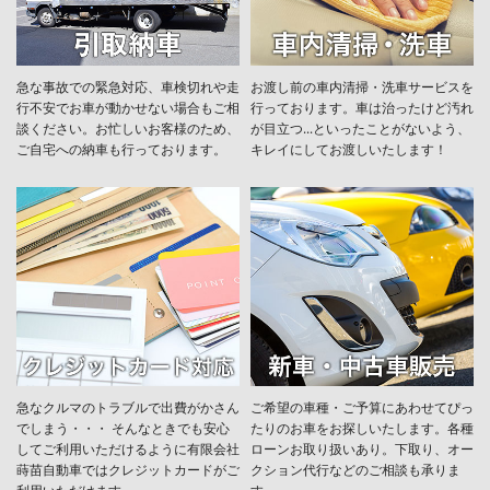
急な事故での緊急対応、車検切れや走
お渡し前の車内清掃・洗車サービスを
行不安でお車が動かせない場合もご相
行っております。車は治ったけど汚れ
談ください。お忙しいお客様のため、
が目立つ...といったことがないよう、
ご自宅への納車も行っております。
キレイにしてお渡しいたします！
急なクルマのトラブルで出費がかさん
ご希望の車種・ご予算にあわせてぴっ
でしまう・・・ そんなときでも安心
たりのお車をお探しいたします。各種
してご利用いただけるように有限会社
ローンお取り扱いあり。下取り、オー
蒔苗自動車ではクレジットカードがご
クション代行などのご相談も承りま
利用いただけます。
す。