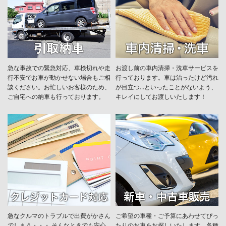
急な事故での緊急対応、車検切れや走
お渡し前の車内清掃・洗車サービスを
行不安でお車が動かせない場合もご相
行っております。車は治ったけど汚れ
談ください。お忙しいお客様のため、
が目立つ...といったことがないよう、
ご自宅への納車も行っております。
キレイにしてお渡しいたします！
急なクルマのトラブルで出費がかさん
ご希望の車種・ご予算にあわせてぴっ
でしまう・・・ そんなときでも安心
たりのお車をお探しいたします。各種