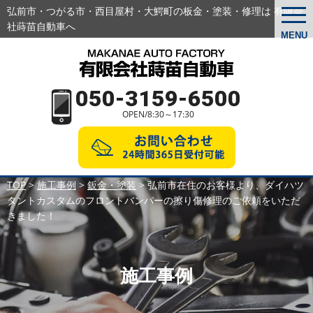
弘前市・つがる市・西目屋村・大鰐町の板金・塗装・修理は 有限会
togg
navi
社蒔苗自動車へ
MENU
050-3159-6500
OPEN/8:30～17:30
TOP
>
施工事例
>
鈑金・塗装
>
弘前市在住のお客様より、ダイハツ
タントカスタムのフロントバンパーの擦り傷修理のご依頼をいただ
きました！
施工事例