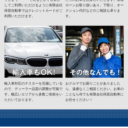
してご利用いただけるように有限会社
ローンお取り扱いあり。下取り、オー
蒔苗自動車ではクレジットカードがご
クション代行などのご相談も承りま
利用いただけます。
す。
輸入車対応のテスターを完備している
おクルマでお困りごとがありました
ので、ディーラー品質の調整が可能で
ら、遠慮なくご相談ください。お車の
す。幅広いエリアから多数ご依頼をい
ことなら何でも有限会社蒔苗自動車に
ただいております。
お任せください！