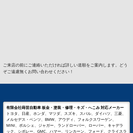
ご来店の前にご連絡いただければ詳しい道順をご案内します。どう
ぞご遠慮無くお問い合わせください！
有限会社蒔苗自動車 板金・塗装・修理・キズ・へこみ 対応メーカー
トヨタ、日産、ホンダ、マツダ、スズキ、スバル、ダイハツ、三菱、
メルセデス・ベンツ、BMW、アウディ、フォルクスワーゲン、
MINI、ポルシェ、ジャガー、ランドローバー、ローバー、キャデラ
ック、シボレー、GMC、ハマー、リンカーン、フォード、クライスラ