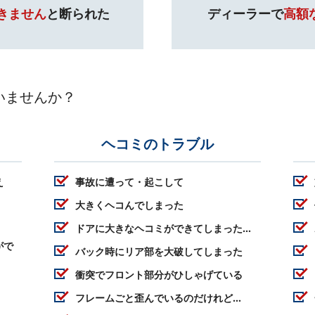
きません
と断られた
ディーラーで
高額
いませんか？
ヘコミのトラブル
え
事故に遭って・起こして
大きくヘコんでしまった
ドアに大きなヘコミができてしまった…
がで
バック時にリア部を大破してしまった
衝突でフロント部分がひしゃげている
フレームごと歪んでいるのだけれど…
！