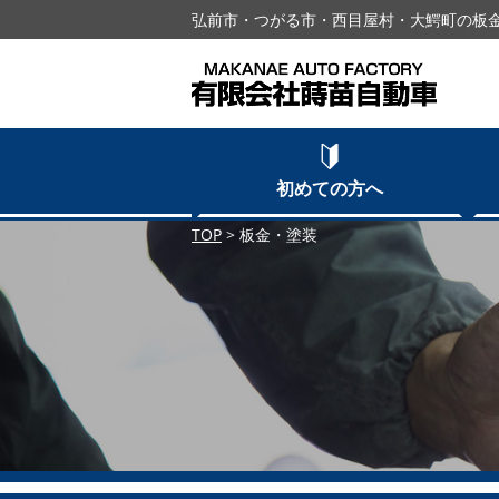
弘前市・つがる市・西目屋村・大鰐町の板金
初めての方へ
TOP
>
板金・塗装