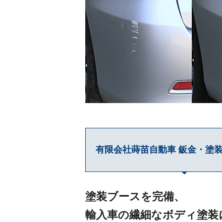
有限会社蒔苗自動車 鈑金・塗
塗装ブースを完備、
輸入車の繊細なボディ塗装