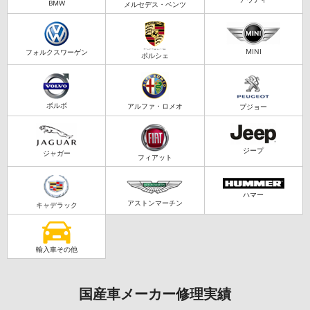
BMW
メルセデス・ベンツ
MINI
フォルクスワーゲン
ポルシェ
ボルボ
アルファ・ロメオ
プジョー
ジープ
ジャガー
フィアット
ハマー
アストンマーチン
キャデラック
輸入車その他
国産車メーカー修理実績