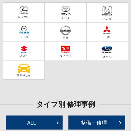
レクサス
トヨタ
ホンダ
マツダ
三菱
日産
スズキ
ダイハツ
スバル
国産その他
タイプ別 修理事例
ALL
整備・修理