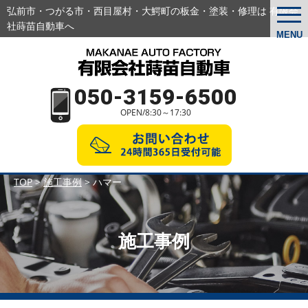
弘前市・つがる市・西目屋村・大鰐町の板金・塗装・修理は 有限会
togg
navi
社蒔苗自動車へ
MENU
050-3159-6500
OPEN/8:30～17:30
TOP
>
施工事例
>
ハマー
施工事例