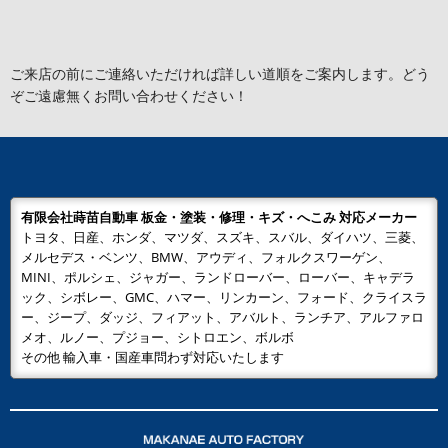
ご来店の前にご連絡いただければ詳しい道順をご案内します。どう
ぞご遠慮無くお問い合わせください！
有限会社蒔苗自動車 板金・塗装・修理・キズ・へこみ 対応メーカー
トヨタ、日産、ホンダ、マツダ、スズキ、スバル、ダイハツ、三菱、
メルセデス・ベンツ、BMW、アウディ、フォルクスワーゲン、
MINI、ポルシェ、ジャガー、ランドローバー、ローバー、キャデラ
ック、シボレー、GMC、ハマー、リンカーン、フォード、クライスラ
ー、ジープ、ダッジ、フィアット、アバルト、ランチア、アルファロ
メオ、ルノー、プジョー、シトロエン、ボルボ
その他 輸入車・国産車問わず対応いたします