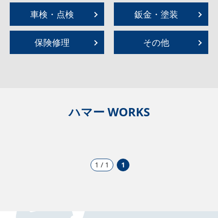
車検・点検
鈑金・塗装
保険修理
その他
ハマー WORKS
1 / 1
1