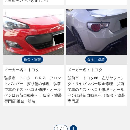
ご依頼をいただきました！
鈑金・塗装
鈑金・塗装
メーカー名：
トヨタ
メーカー名：
トヨタ
弘前市 トヨタ ＢＲＺ フロン
弘前市 トヨタ86 左リヤフェン
トバンパー 擦り傷の修理 弘前
ダ・リヤバンパー鈑金修理 弘前
で車のキズ・ヘコミ修理・オール
で車のキズ・ヘコミ修理・オール
ペンは蒔苗自動車へ ！鈑金・塗装
ペンは蒔苗自動車へ ！鈑金・塗装
専門店 鈑金・塗装
専門店
1 / 1
1