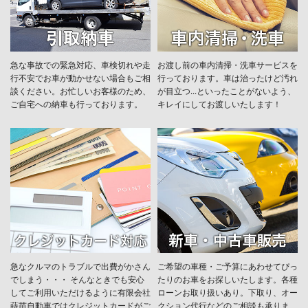
急な事故での緊急対応、車検切れや走
お渡し前の車内清掃・洗車サービスを
行不安でお車が動かせない場合もご相
行っております。車は治ったけど汚れ
談ください。お忙しいお客様のため、
が目立つ...といったことがないよう、
ご自宅への納車も行っております。
キレイにしてお渡しいたします！
急なクルマのトラブルで出費がかさん
ご希望の車種・ご予算にあわせてぴっ
でしまう・・・ そんなときでも安心
たりのお車をお探しいたします。各種
してご利用いただけるように有限会社
ローンお取り扱いあり。下取り、オー
蒔苗自動車ではクレジットカードがご
クション代行などのご相談も承りま