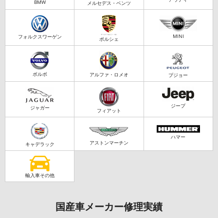
BMW
メルセデス・ベンツ
MINI
フォルクスワーゲン
ポルシェ
ボルボ
アルファ・ロメオ
プジョー
ジープ
ジャガー
フィアット
ハマー
アストンマーチン
キャデラック
輸入車その他
国産車メーカー修理実績