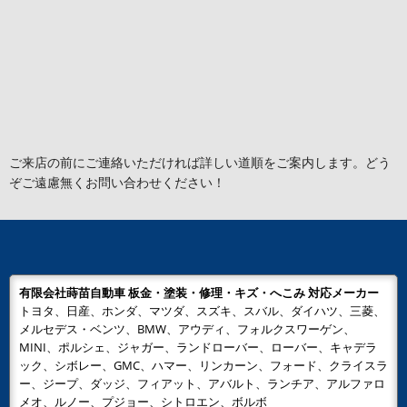
ご来店の前にご連絡いただければ詳しい道順をご案内します。どう
ぞご遠慮無くお問い合わせください！
有限会社蒔苗自動車 板金・塗装・修理・キズ・へこみ 対応メーカー
トヨタ、日産、ホンダ、マツダ、スズキ、スバル、ダイハツ、三菱、
メルセデス・ベンツ、BMW、アウディ、フォルクスワーゲン、
MINI、ポルシェ、ジャガー、ランドローバー、ローバー、キャデラ
ック、シボレー、GMC、ハマー、リンカーン、フォード、クライスラ
ー、ジープ、ダッジ、フィアット、アバルト、ランチア、アルファロ
メオ、ルノー、プジョー、シトロエン、ボルボ