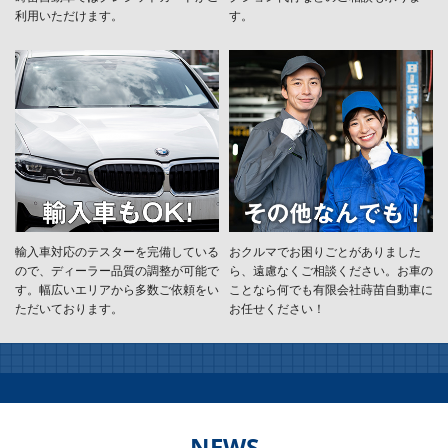
利用いただけます。
す。
輸入車対応のテスターを完備している
おクルマでお困りごとがありました
ので、ディーラー品質の調整が可能で
ら、遠慮なくご相談ください。お車の
す。幅広いエリアから多数ご依頼をい
ことなら何でも有限会社蒔苗自動車に
ただいております。
お任せください！
NEWS