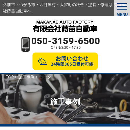
弘前市・つがる市・西目屋村・大鰐町の板金・塗装・修理は 有限会
togg
navi
社蒔苗自動車へ
MENU
050-3159-6500
OPEN/8:30～17:30
TOP
>
施工事例
>
トヨタ
施工事例