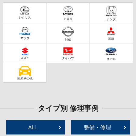
レクサス
トヨタ
ホンダ
マツダ
三菱
日産
スズキ
ダイハツ
スバル
国産その他
タイプ別 修理事例
ALL
整備・修理